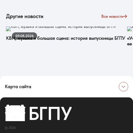
Другие новости
Все новости
09.08.2026
КВН, музыка и большая сцена: история выпускницы БГПУ
«У
ее
Карта сайта
Об университете
Сведения об образовательной организации
Об Университете
Сотрудники и преподаватели
Руководство
© 2026
Ректор