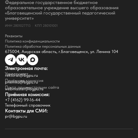
Оценка качества образования
Федеральное государственное бюджетное
СМИ о нас
образовательное учреждение высшего образования
Истории успеха
«Благовещенский государственный педагогический
Партнёры
университет»
Документы
ИНН 2801027713 · КПП 280101001
Контакты
Реквизиты
Реквизиты
Сведения о доходах
Политика конфиденциальности
Доступная среда
Политика обработки персональных данных
Инфраструктура
675004, Амурская область, г.Благовещенск, ул. Ленина 104
Противодествие коррупции
Противодействие терроризму
Целевой капитал
Электронная почта:
Часто задаваемые вопросы
Университет
Внутренний сайт
rektorat@bgpu.ru
Приёмная комиссия
priemka@bgpu.ru
Факультеты
Почта администрации сайта
webmaster@bgpu.ru
Приёмная комиссия:
Естественно-географический факультет
+7 (4162) 99-16-44
Историко-филологический факультет
Телефонный справочник
Факультет иностранных языков
Контакты для СМИ:
Факультет педагогики и психологии
pr@bgpu.ru
Факультет физической культуры и спорта
Факультет физико-математического образования и технологии
Подготовительное отделение для иностранных граждан