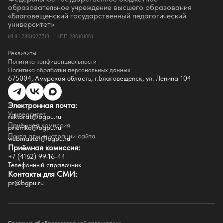
СМИ о нас
образовательное учреждение высшего образования
Истории успеха
«Благовещенский государственный педагогический
Партнёры
университет»
Документы
ИНН 2801027713 · КПП 280101001
Контакты
Реквизиты
Реквизиты
Сведения о доходах
Политика конфиденциальности
Доступная среда
Политика обработки персональных данных
Инфраструктура
675004, Амурская область, г.Благовещенск, ул. Ленина 104
Противодествие коррупции
Противодействие терроризму
Целевой капитал
Электронная почта:
Часто задаваемые вопросы
Университет
Внутренний сайт
rektorat@bgpu.ru
Приёмная комиссия
priemka@bgpu.ru
Факультеты
Почта администрации сайта
webmaster@bgpu.ru
Приёмная комиссия:
Естественно-географический факультет
+7 (4162) 99-16-44
Историко-филологический факультет
Телефонный справочник
Факультет иностранных языков
Контакты для СМИ:
Факультет педагогики и психологии
pr@bgpu.ru
Факультет физической культуры и спорта
Факультет физико-математического образования и технологии
Подготовительное отделение для иностранных граждан