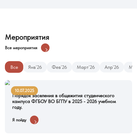
Мероприятия
Все мероприятия
Все
Янв`26
Фев`26
Март`26
Апр`26
Май
10.07.2025
Порядок заселения в общежития студенческого
кампуса ФГБОУ ВО БГПУ в 2025 - 2026 учебном
году.
Я пойду