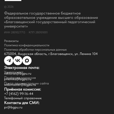
Руководство
© 2026
Ректор
Оценка качества образования
Федеральное государственное бюджетное
СМИ о нас
образовательное учреждение высшего образования
Истории успеха
«Благовещенский государственный педагогический
Партнёры
университет»
Документы
ИНН 2801027713 · КПП 280101001
Контакты
Реквизиты
Реквизиты
Сведения о доходах
Политика конфиденциальности
Доступная среда
Политика обработки персональных данных
Инфраструктура
675004, Амурская область, г.Благовещенск, ул. Ленина 104
Противодествие коррупции
Противодействие терроризму
Целевой капитал
Электронная почта:
Часто задаваемые вопросы
Университет
Внутренний сайт
rektorat@bgpu.ru
Приёмная комиссия
priemka@bgpu.ru
Факультеты
Почта администрации сайта
webmaster@bgpu.ru
Приёмная комиссия:
Естественно-географический факультет
+7 (4162) 99-16-44
Историко-филологический факультет
Телефонный справочник
Факультет иностранных языков
Контакты для СМИ:
Факультет педагогики и психологии
pr@bgpu.ru
Факультет физической культуры и спорта
Факультет физико-математического образования и технологии