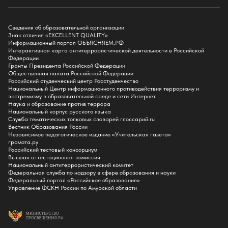
Подготовительное отделение для иностранных граждан
Поступление
Сведения об образовательной организации
Знак отличия «EXCELLENT QUALITY»
Приемная комиссия
Информационный портал ОБЪЯСНЯЕМ.РФ
Интерактивная карта антитеррористической деятельности в Российской
Поступай в БГПУ
Федерации
Специальности и направления
Гранты Президента Российской Федерации
Списки поступающих
Общественная палата Российской Федерации
Приказы о зачислении
Российский студенческий центр Росстуденчество
Полезные материалы
Национальный Центр информационного противодействия терроризму и
Общежитие
экстремизму в образовательной среде и сети Интернет
Информация о целевом обучении
Наука и образование против террора
Обркредит в СПО
Национальный корпус русского языка
Служба тематических толковых словарей глоссарий.ru
Бакалавриат
Вестник Образования России
Магистратура
Независимое педагогическое издание «Учительская газета»
Аспирантура
грамота.ру
СПО
Российский тестовый консорциум
Правила приема на Бакалавриат
Высшая аттестационная комиссия
Правила приема на Магистратуру
Национальный антитеррористический комитет
Правила приема на СПО
Федеральная служба по надзору в сфере образования и науки
Федеральный портал «Российское образование»
Управление ФСКН России по Амурской области
Обучение
Справка для получения налогового вычета
Кванториум
Технопарк