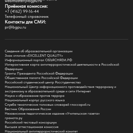
webmaster@bgpu.ru
Приёмная комиссия:
Естественно-географический факультет
+7 (4162) 99-16-44
Историко-филологический факультет
Телефонный справочник
Факультет иностранных языков
Контакты для СМИ:
Факультет педагогики и психологии
pr@bgpu.ru
Факультет физической культуры и спорта
Факультет физико-математического образования и технологии
Подготовительное отделение для иностранных граждан
Поступление
Сведения об образовательной организации
Знак отличия «EXCELLENT QUALITY»
Приемная комиссия
Информационный портал ОБЪЯСНЯЕМ.РФ
Интерактивная карта антитеррористической деятельности в Российской
Поступай в БГПУ
Федерации
Специальности и направления
Гранты Президента Российской Федерации
Списки поступающих
Общественная палата Российской Федерации
Приказы о зачислении
Российский студенческий центр Росстуденчество
Полезные материалы
Национальный Центр информационного противодействия терроризму и
Общежитие
экстремизму в образовательной среде и сети Интернет
Информация о целевом обучении
Наука и образование против террора
Обркредит в СПО
Национальный корпус русского языка
Служба тематических толковых словарей глоссарий.ru
Бакалавриат
Вестник Образования России
Магистратура
Независимое педагогическое издание «Учительская газета»
Аспирантура
грамота.ру
СПО
Российский тестовый консорциум
Правила приема на Бакалавриат
Высшая аттестационная комиссия
Правила приема на Магистратуру
Национальный антитеррористический комитет