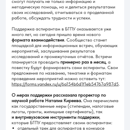
смогут получать не только информацию и
методическую помощь, но и делиться результатами
своих исследований, отчитываться о проделанной
работе, обсуждать трудности и успехи.
Поддержка аспирантам в БГПУ оказывается уже
много лет, но сегодня пришло время нового
формата взаимодействия
. Сообщество станет
площадкой для информационных встреч, обучающих
мероприятий, заслушивания результатов
исследований и промежуточных отчётов. Встречи
планируется проводить
примерно раз в месяц
, а
повестку будут формировать сами аспиранты. Свои
предложения по названию, тематике и форматам
проведения мероприятий можно оставить тут:
https://forms.yandex.ru/u/6a154b6d1f1eb54767a987d5
.
О мерах поддержки рассказала проректор по
научной работе Наталия Киреева.
Она перечислила
как государственные меры (стипендии, налоговые
льготы, гранты, жилищные сертификаты), так
и внутривузовские инструменты поддержки
,
которые БГПУ предоставляет своим аспирантам:
отдельный трек для аспирантов в конкурсе