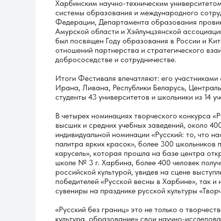
Харбинским научно-техническим университето
системы образования и международного сотру
Федерации, Департамента образования провин
Амурской области и Хэйлунцзянской ассоциаци
был посвящен Году образования в России и Кит
отношений партнерства и стратегического вза
добрососедстве и сотрудничестве.
Итоги Фестиваля впечатляют: его участниками
Ирана, Ливана, Республики Беларусь, Централ
студенты 43 университетов и школьники из 14 у
В четырех номинациях творческого конкурса «Р
высших и средних учебных заведений, около 4
индивидуальной номинации «Русский: то, что н
палитра ярких красок», более 300 школьников 
карусель», которая прошла на базе центра от
школе № 3 г. Харбина, более 400 человек полу
российской культурой, увидев на сцене выступ
победителей «Русской весны в Харбине», так и
сувениры на празднике русской культуры «Твор
«Русский без границ» это не только о творчест
культура, образование» свои научно-исследоват