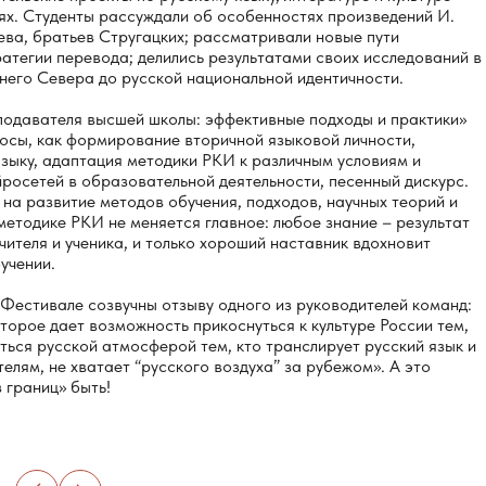
иях. Студенты рассуждали об особенностях произведений И.
яева, братьев Стругацких; рассматривали новые пути
ратегии перевода; делились результатами своих исследований в
него Севера до русской национальной идентичности.
одавателя высшей школы: эффективные подходы и практики»
осы, как формирование вторичной языковой личности,
зыку, адаптация методики РКИ к различным условиям и
росетей в образовательной деятельности, песенный дискурс.
на развитие методов обучения, подходов, научных теорий и
етодике РКИ не меняется главное: любое знание – результат
чителя и ученика, и только хороший наставник вдохновит
учении.
 Фестивале созвучны отзыву одного из руководителей команд:
орое дает возможность прикоснуться к культуре России тем,
ться русской атмосферой тем, кто транслирует русский язык и
елям, не хватает “русского воздуха” за рубежом». А это
 границ» быть!