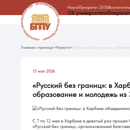
Наука
Приоритет 2030
Воспитатель
Об университете
Факульте
Главная страница
Новости
«Русский без границ»: в Харби
13 мая 2026
«Русский
без
границ»:
в
Хар
образование
и
молодежь
из
С 7 по 12 мая в Харбине в девятый раз прошел 
«Русский без границ», организованный Благов