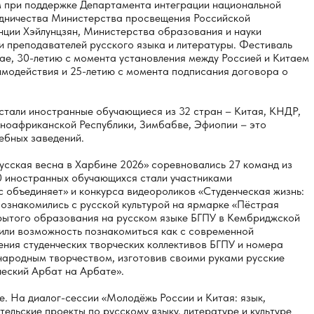
м при поддержке Департамента интеграции национальной
дничества Министерства просвещения Российской
ции Хэйлунцзян, Министерства образования и науки
и преподавателей русского языка и литературы. Фестиваль
ае, 30-летию с момента установления между Россией и Китаем
имодействия и 25-летию с момента подписания договора о
 стали иностранные обучающиеся из 32 стран – Китая, КНДР,
ьноафриканской Республики, Зимбабве, Эфиопии – это
чебных заведений.
усская весна в Харбине 2026» соревновались 27 команд из
00 иностранных обучающихся стали участниками
ас объединяет» и конкурса видеороликов «Студенческая жизнь:
познакомились с русской культурой на ярмарке «Пёстрая
крытого образования на русском языке БГПУ в Кембриджской
чили возможность познакомиться как с современной
ления студенческих творческих коллективов БГПУ и номера
 народным творчеством, изготовив своими руками русские
ческий Арбат на Арбате».
ве. На диалог-сессии «Молодёжь России и Китая: язык,
ельские проекты по русскому языку, литературе и культуре