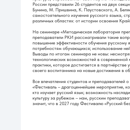
России представили 26 студентов на двух секц
Бунина, М. Пришвина, К. Паустовского, А. Бел
самостоятельного изучения русского языка, ст
различных областях: от истории освоения Край
На семинаре «Методическая лаборатория преп
преподаватели РКИ рассматривали такие вопр
повышение эффективности обучения русскому я
потребностям обучающихся; использование ней
Выводы по итогам семинара не новы: несмотря 
технологических возможностей в современной м
практики, которое достигается в партнёрстве у
своего воспитанника на новые достижения в об
Все впечатления студентов и преподавателей о
«Фестиваль – драгоценнейшее мероприятие, кот
кто изучает русский язык; возможность наслади
культуру за рубежом – нам, русским преподават
значит, что в 2027 году Фестивалю «Русский без