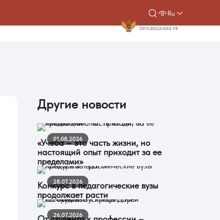
Ru
Другие новости
01.08.2026
«Учеба – это часть жизни, но
настоящий опыт приходит за ее
пределами»
28.07.2026
Конкурс в педагогические вузы
продолжает расти
26.07.2026
От студента к профессии –