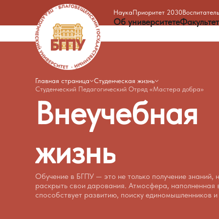
Наука
Приоритет 2030
Воспитатель
Об университете
Факульте
Главная страница
Студенческая жизнь
Студенческий Педагогический Отряд «Мастера добра»
Внеучебная
жизнь
Обучение
в
БГПУ
—
это
не
только
получение
знаний,
раскрыть
свои
дарования.
Атмосфера,
наполненная
способствует
развитию,
поиску
единомышленников
и