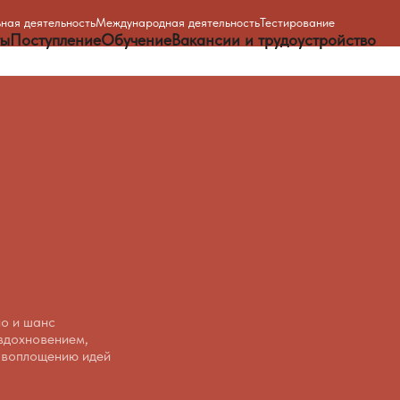
ная деятельность
Международная деятельность
Тестирование
ты
Поступление
Обучение
Вакансии и трудоустройство
но
и
шанс
вдохновением,
воплощению
идей