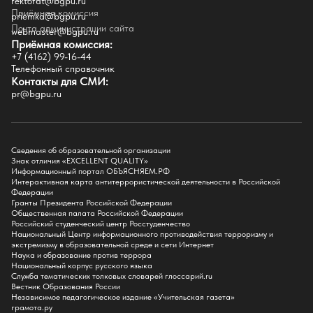
rektorat@bgpu.ru
Приёмная комиссия
priemka@bgpu.ru
Факультеты
Почта администрации сайта
webmaster@bgpu.ru
Приёмная комиссия:
Естественно-географический факультет
+7 (4162) 99-16-44
Историко-филологический факультет
Телефонный справочник
Факультет иностранных языков
Контакты для СМИ:
Факультет педагогики и психологии
pr@bgpu.ru
Факультет физической культуры и спорта
Факультет физико-математического образования и технологии
Подготовительное отделение для иностранных граждан
Поступление
Сведения об образовательной организации
Знак отличия «EXCELLENT QUALITY»
Приемная комиссия
Информационный портал ОБЪЯСНЯЕМ.РФ
Интерактивная карта антитеррористической деятельности в Российской
Поступай в БГПУ
Федерации
Специальности и направления
Гранты Президента Российской Федерации
Списки поступающих
Общественная палата Российской Федерации
Приказы о зачислении
Российский студенческий центр Росстуденчество
Полезные материалы
Национальный Центр информационного противодействия терроризму и
Общежитие
экстремизму в образовательной среде и сети Интернет
Информация о целевом обучении
Наука и образование против террора
Обркредит в СПО
Национальный корпус русского языка
Служба тематических толковых словарей глоссарий.ru
Бакалавриат
Вестник Образования России
Магистратура
Независимое педагогическое издание «Учительская газета»
Аспирантура
грамота.ру