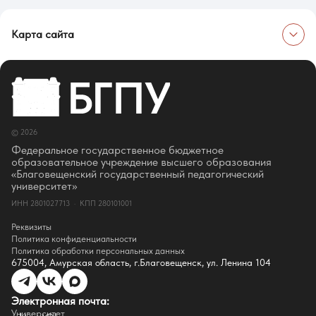
Карта сайта
Об университете
Сведения об образовательной организации
Об Университете
Сотрудники и преподаватели
Руководство
© 2026
Ректор
Оценка качества образования
Федеральное государственное бюджетное
СМИ о нас
образовательное учреждение высшего образования
Истории успеха
«Благовещенский государственный педагогический
Партнёры
университет»
Документы
ИНН 2801027713 · КПП 280101001
Контакты
Реквизиты
Реквизиты
Сведения о доходах
Политика конфиденциальности
Доступная среда
Политика обработки персональных данных
Инфраструктура
675004, Амурская область, г.Благовещенск, ул. Ленина 104
Противодествие коррупции
Противодействие терроризму
Целевой капитал
Электронная почта:
Часто задаваемые вопросы
Университет
Внутренний сайт