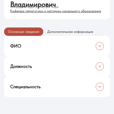
Владимирович
Кандидат педагогических наук
Кафедра педагогики и методики начального образования
Основные сведения
Дополнительная информация
ФИО
Володин Владимир Владимирович
Должность
Доцент
Специальность
Кандидат педагогических наук