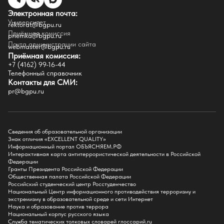
Целевой капитал
Электронная почта:
Часто задаваемые вопросы
Университет
Внутренний сайт
rektorat@bgpu.ru
Приёмная комиссия
priemka@bgpu.ru
Факультеты
Почта администрации сайта
webmaster@bgpu.ru
Приёмная комиссия:
Естественно-географический факультет
+7 (4162) 99-16-44
Историко-филологический факультет
Телефонный справочник
Факультет иностранных языков
Контакты для СМИ:
Факультет педагогики и психологии
pr@bgpu.ru
Факультет физической культуры и спорта
Факультет физико-математического образования и технологии
Подготовительное отделение для иностранных граждан
Поступление
Сведения об образовательной организации
Знак отличия «EXCELLENT QUALITY»
Приемная комиссия
Информационный портал ОБЪЯСНЯЕМ.РФ
Интерактивная карта антитеррористической деятельности в Российской
Поступай в БГПУ
Федерации
Специальности и направления
Гранты Президента Российской Федерации
Списки поступающих
Общественная палата Российской Федерации
Приказы о зачислении
Российский студенческий центр Росстуденчество
Полезные материалы
Национальный Центр информационного противодействия терроризму и
Общежитие
экстремизму в образовательной среде и сети Интернет
Информация о целевом обучении
Наука и образование против террора
Обркредит в СПО
Национальный корпус русского языка
Служба тематических толковых словарей глоссарий.ru
Бакалавриат