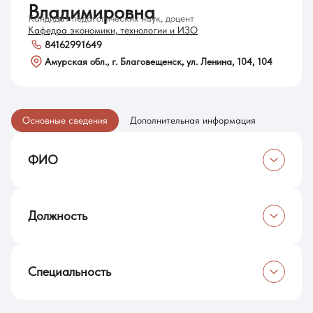
Владимировна
Кандидат педагогических наук, доцент
Кафедра экономики, технологии и ИЗО
84162991649
Амурская обл., г. Благовещенск, ул. Ленина, 104, 104
Основные сведения
Дополнительная информация
ФИО
Слесаренко Наталья Владимировна
Должность
Декан ФФМОиТ
Специальность
Кандидат педагогических наук, доцент