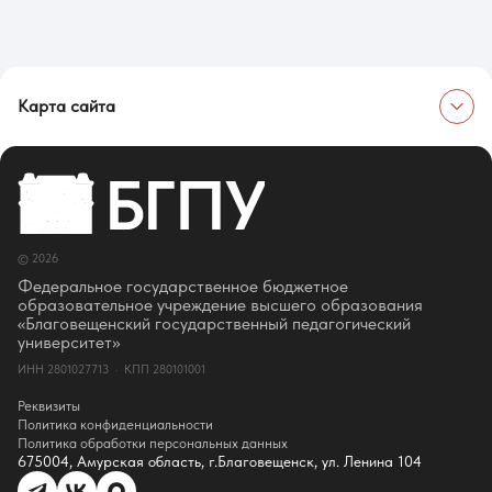
Карта сайта
Об университете
Сведения об образовательной организации
Об Университете
Сотрудники и преподаватели
Руководство
© 2026
Ректор
Оценка качества образования
Федеральное государственное бюджетное
СМИ о нас
образовательное учреждение высшего образования
Истории успеха
«Благовещенский государственный педагогический
Партнёры
университет»
Документы
ИНН 2801027713 · КПП 280101001
Контакты
Реквизиты
Реквизиты
Сведения о доходах
Политика конфиденциальности
Доступная среда
Политика обработки персональных данных
Инфраструктура
675004, Амурская область, г.Благовещенск, ул. Ленина 104
Противодествие коррупции
Противодействие терроризму