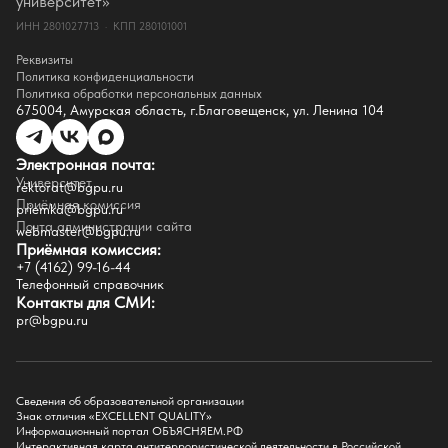
университет»
Документы
ИНН 2801027713 · КПП 280101001
Контакты
Реквизиты
Реквизиты
Сведения о доходах
Политика конфиденциальности
Доступная среда
Политика обработки персональных данных
Инфраструктура
675004, Амурская область, г.Благовещенск, ул. Ленина 104
Противодествие коррупции
Противодействие терроризму
Целевой капитал
Электронная почта:
Часто задаваемые вопросы
Университет
Внутренний сайт
rektorat@bgpu.ru
Приёмная комиссия
priemka@bgpu.ru
Факультеты
Почта администрации сайта
webmaster@bgpu.ru
Приёмная комиссия:
Естественно-географический факультет
+7 (4162) 99-16-44
Историко-филологический факультет
Телефонный справочник
Факультет иностранных языков
Контакты для СМИ:
Факультет педагогики и психологии
pr@bgpu.ru
Факультет физической культуры и спорта
Факультет физико-математического образования и технологии
Подготовительное отделение для иностранных граждан
Поступление
Сведения об образовательной организации
Знак отличия «EXCELLENT QUALITY»
Приемная комиссия
Информационный портал ОБЪЯСНЯЕМ.РФ
Интерактивная карта антитеррористической деятельности в Российской