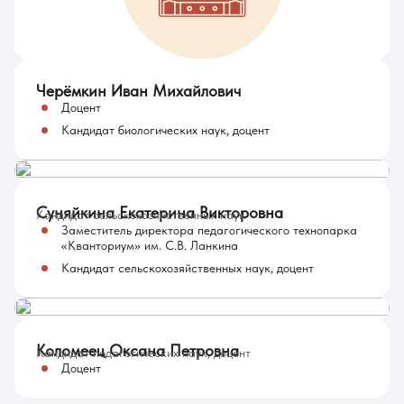
Черёмкин Иван Михайлович
Доцент
Кандидат биологических наук, доцент
Суняйкина Екатерина Викторовна
Кандидат сельскохозяйственных наук
Заместитель директора педагогического технопарка
«Кванториум» им. С.В. Ланкина
Кандидат сельскохозяйственных наук, доцент
Коломеец Оксана Петровна
Кандидат педагогических наук, доцент
Доцент