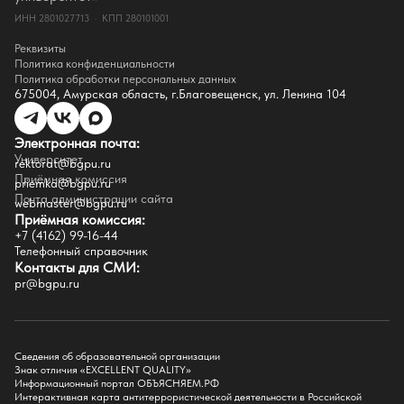
Документы
ИНН 2801027713 · КПП 280101001
Контакты
Реквизиты
Реквизиты
Сведения о доходах
Политика конфиденциальности
Доступная среда
Политика обработки персональных данных
Инфраструктура
675004, Амурская область, г.Благовещенск, ул. Ленина 104
Противодествие коррупции
Противодействие терроризму
Целевой капитал
Электронная почта:
Часто задаваемые вопросы
Университет
Внутренний сайт
rektorat@bgpu.ru
Приёмная комиссия
priemka@bgpu.ru
Факультеты
Почта администрации сайта
webmaster@bgpu.ru
Приёмная комиссия:
Естественно-географический факультет
+7 (4162) 99-16-44
Историко-филологический факультет
Телефонный справочник
Факультет иностранных языков
Контакты для СМИ:
Факультет педагогики и психологии
pr@bgpu.ru
Факультет физической культуры и спорта
Факультет физико-математического образования и технологии
Подготовительное отделение для иностранных граждан
Поступление
Сведения об образовательной организации
Знак отличия «EXCELLENT QUALITY»
Приемная комиссия
Информационный портал ОБЪЯСНЯЕМ.РФ
Интерактивная карта антитеррористической деятельности в Российской
Поступай в БГПУ