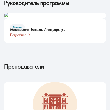
Руководитель программы
Доцент
Маликова Елена Ивановна
Кандидат биологических наук, доцент
Подробнее
Преподаватели