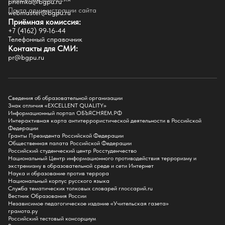
priemka@bgpu.ru
Факультеты
Почта администрации сайта
webmaster@bgpu.ru
Приёмная комиссия:
Естественно-географический факультет
+7 (4162) 99-16-44
Историко-филологический факультет
Телефонный справочник
Факультет иностранных языков
Контакты для СМИ:
Факультет педагогики и психологии
pr@bgpu.ru
Факультет физической культуры и спорта
Факультет физико-математического образования и технологии
Подготовительное отделение для иностранных граждан
Поступление
Сведения об образовательной организации
Знак отличия «EXCELLENT QUALITY»
Приемная комиссия
Информационный портал ОБЪЯСНЯЕМ.РФ
Интерактивная карта антитеррористической деятельности в Российской
Поступай в БГПУ
Федерации
Специальности и направления
Гранты Президента Российской Федерации
Списки поступающих
Общественная палата Российской Федерации
Приказы о зачислении
Российский студенческий центр Росстуденчество
Полезные материалы
Национальный Центр информационного противодействия терроризму и
Общежитие
экстремизму в образовательной среде и сети Интернет
Информация о целевом обучении
Наука и образование против террора
Обркредит в СПО
Национальный корпус русского языка
Служба тематических толковых словарей глоссарий.ru
Бакалавриат
Вестник Образования России
Магистратура
Независимое педагогическое издание «Учительская газета»
Аспирантура
грамота.ру
СПО
Российский тестовый консорциум
Правила приема на Бакалавриат